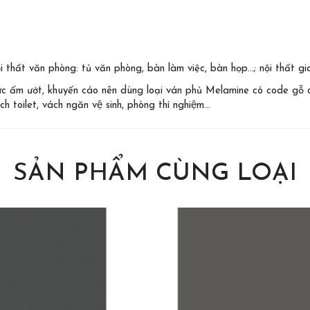
thất văn phòng: tủ văn phòng, bàn làm việc, bàn họp…; nội thất gia
c ẩm ướt, khuyến cáo nên dùng loại ván phủ Melamine có code gỗ c
h toilet, vách ngăn vệ sinh, phòng thí nghiệm…
SẢN PHẨM CÙNG LOẠI