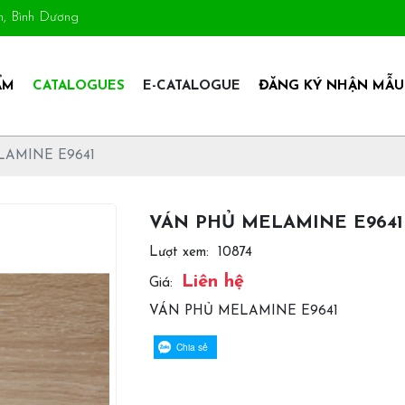
An, Bình Dương
ẨM
CATALOGUES
E-CATALOGUE
ĐĂNG KÝ NHẬN MẪU
LAMINE E9641
VÁN PHỦ MELAMINE E9641
Lượt xem:
10874
Liên hệ
Giá:
VÁN PHỦ MELAMINE E9641
Chia sẻ