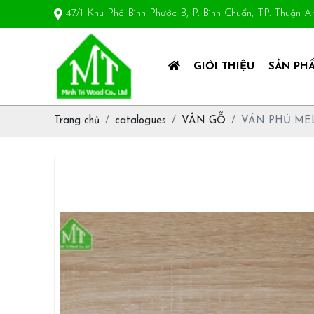
47/1 Khu Phố Bình Phước B, P. Bình Chuẩn, TP. Thuận 
GIỚI THIỆU
SẢN PH
Trang chủ
catalogues
VÂN GỖ
VÁN PHỦ ME