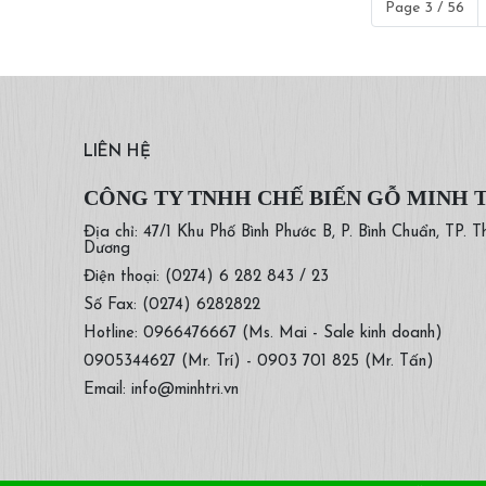
Page 3 / 56
LIÊN HỆ
CÔNG TY TNHH CHẾ BIẾN GỖ MINH 
Địa chỉ: 47/1 Khu Phố Bình Phước B, P. Bình Chuẩn, TP. T
Dương
Điện thoại: (0274) 6 282 843 / 23
Số Fax: (0274) 6282822
Hotline: 0966476667 (Ms. Mai - Sale kinh doanh)
0905344627 (Mr. Trí) - 0903 701 825 (Mr. Tấn)
Email: info@minhtri.vn