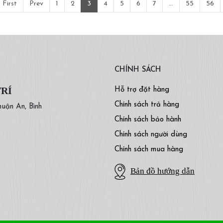
First
Prev
1
2
3
4
5
6
7
...
55
56
CHÍNH SÁCH
TRÍ
Hỗ trợ đặt hàng
Chính sách trả hàng
huận An, Bình
Chính sách bảo hành
Chính sách người dùng
Chính sách mua hàng
Bản đồ hướng dẫn