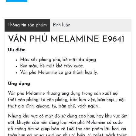
Thông tin sản phẩm
Bình luận
VÁN PHỦ MELAMINE E9641
Ưu điểm
Màu sắc phong phú, bề mặt đa dạng.
Bền màu, bề mặt khó trầy xước.
Ván phủ Melamine có giá thành hợp lý.
Ứng dụng
Ván phủ Melamine thường ứng dụng trong sản xuất nội
thất văn phòng: tủ văn phòng, bàn làm việc, bàn họp…; nội
thất gia đình: giường, tủ, bàn ghế, vách ngăn…
Những khu vực có mật độ sử dụng cao hơn, hay khu vực ẩm
ướt, khuyến cáo nên dùng loại ván phủ Melamine có code
gỗ chống ẩm sẽ giúp bảo vệ tuổi thọ sản phẩm lâu hơn, an
toàn hơn với người sử dụng như tủ bếp, tủ toilet, vách toilet,