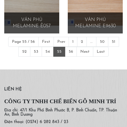
VÁN PHỦ
VÁN PHỦ
MELAMINE Ê057
MELAMINE E9630
Page 55 / 56
First
Prev
1
2
...
50
51
52
53
54
55
56
Next
Last
LIÊN HỆ
CÔNG TY TNHH CHẾ BIẾN GỖ MINH TRÍ
Địa chỉ: 47/1 Khu Phố Bình Phước B, P. Bình Chuẩn, TP. Thuận
An, Bình Dương
Điện thoại: (0274) 6 282 843 / 23