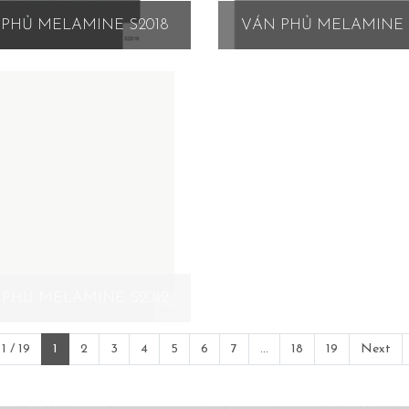
PHỦ MELAMINE S2018
VÁN PHỦ MELAMINE 
PHỦ MELAMINE S2012
VÁN PHỦ MELAMINE 
1 / 19
1
2
3
4
5
6
7
...
18
19
Next