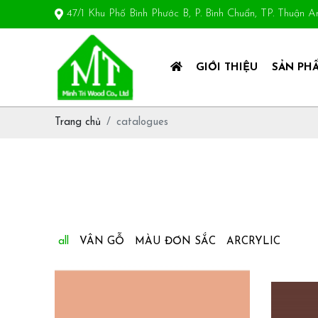
47/1 Khu Phố Bình Phước B, P. Bình Chuẩn, TP. Thuận 
GIỚI THIỆU
SẢN PH
Trang chủ
catalogues
all
VÂN GỖ
MÀU ĐƠN SẮC
ARCRYLIC