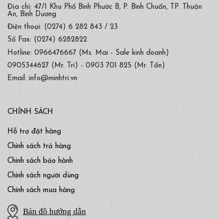
Địa chỉ: 47/1 Khu Phố Bình Phước B, P. Bình Chuẩn, TP. Thuận
An, Bình Dương
Điện thoại: (0274) 6 282 843 / 23
Số Fax: (0274) 6282822
Hotline: 0966476667 (Ms. Mai - Sale kinh doanh)
0905344627 (Mr. Trí) - 0903 701 825 (Mr. Tấn)
Email: info@minhtri.vn
CHÍNH SÁCH
Hỗ trợ đặt hàng
Chính sách trả hàng
Chính sách bảo hành
Chính sách người dùng
Chính sách mua hàng
Bản đồ hướng dẫn