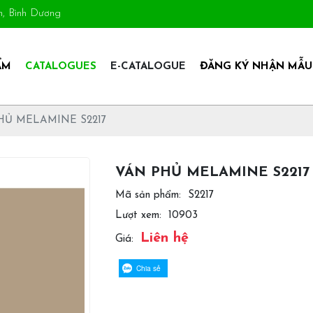
An, Bình Dương
ẨM
CATALOGUES
E-CATALOGUE
ĐĂNG KÝ NHẬN MẪU
HỦ MELAMINE S2217
VÁN PHỦ MELAMINE S2217
Mã sản phẩm:
S2217
Lượt xem:
10903
Liên hệ
Giá:
Chia sẻ