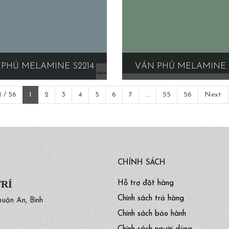
PHỦ MELAMINE S2214
VÁN PHỦ MELAMINE 
 / 56
1
2
3
4
5
6
7
...
55
56
Next
CHÍNH SÁCH
TRÍ
Hỗ trợ đặt hàng
Chính sách trả hàng
huận An, Bình
Chính sách bảo hành