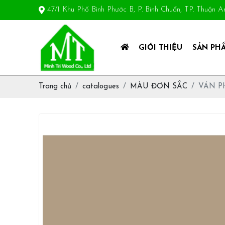
47/1 Khu Phố Bình Phước B, P. Bình Chuẩn, TP. Thuận 
GIỚI THIỆU
SẢN PH
Trang chủ
catalogues
MÀU ĐƠN SẮC
VÁN P