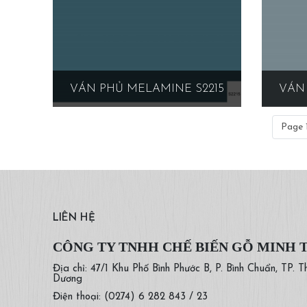
VÁN PHỦ MELAMINE S2215
VÁN 
Page 1
LIÊN HỆ
CÔNG TY TNHH CHẾ BIẾN GỖ MINH 
Địa chỉ: 47/1 Khu Phố Bình Phước B, P. Bình Chuẩn, TP. T
Dương
Điện thoại: (0274) 6 282 843 / 23