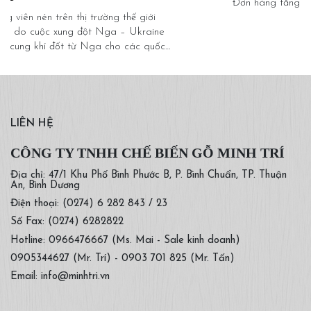
Quy trình sản xuất ván dăm Particle Board của công
ty Gỗ Minh Trí
LIÊN HỆ
CÔNG TY TNHH CHẾ BIẾN GỖ MINH TRÍ
Địa chỉ: 47/1 Khu Phố Bình Phước B, P. Bình Chuẩn, TP. Thuận
An, Bình Dương
Điện thoại: (0274) 6 282 843 / 23
Số Fax: (0274) 6282822
Hotline: 0966476667 (Ms. Mai - Sale kinh doanh)
0905344627 (Mr. Trí) - 0903 701 825 (Mr. Tấn)
Email: info@minhtri.vn