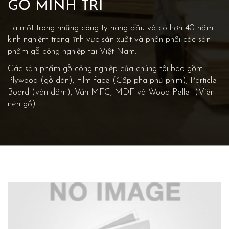
GỖ MINH TRÍ
Là một trong những công ty hàng đầu và có hơn 40 năm
kinh nghiệm trong lĩnh vực sản xuất và phân phối các sản
phẩm gỗ công nghiệp tại Việt Nam.
Các sản phẩm gỗ công nghiệp của chúng tôi bao gồm:
Plywood (gỗ dán), Film-face (Cốp-pha phủ phim), Particle
Board (ván dăm), Ván MFC, MDF và Wood Pellet (Viên
nén gỗ).