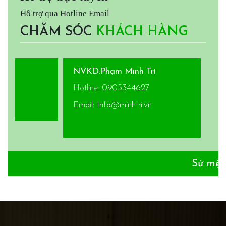
Hỗ trợ qua Hotline Email
CHĂM SÓC
KHÁCH HÀNG
NVKD:Phạm Minh Trí
Hotline: 0905344627
Email: Info@minhtri.vn
Sứ mệnh của Minh T