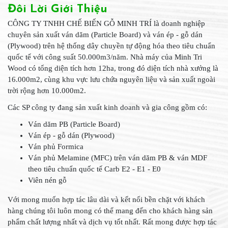
Đôi Lời Giới Thiệu
CÔNG TY TNHH CHẾ BIẾN GỖ MINH TRÍ là doanh nghiệp
chuyên sản xuất ván dăm (Particle Board) và ván ép - gỗ dán
(Plywood) trên hệ thống dây chuyền tự động hóa theo tiêu chuẩn
quốc tế với công suất 50.000m3/năm. Nhà máy của Minh Tri
Wood có tổng diện tích hơn 12ha, trong đó diện tích nhà xưởng là
16.000m2, cùng khu vực lưu chứa nguyên liệu và sản xuất ngoài
trời rộng hơn 10.000m2.
Các SP công ty đang sản xuất kinh doanh và gia công gồm có:
Ván dăm PB (Particle Board)
Ván ép - gỗ dán (Plywood)
Ván phủ Formica
Ván phủ Melamine (MFC) trên ván dăm PB & ván MDF
theo tiêu chuẩn quốc tế Carb E2 - E1 - E0
Viên nén gỗ
Với mong muốn hợp tác lâu dài và kết nối bền chặt với khách
hàng chúng tôi luôn mong có thể mang đến cho khách hàng sản
phẩm chất lượng nhất và dịch vụ tốt nhất. Rất mong được hợp tác