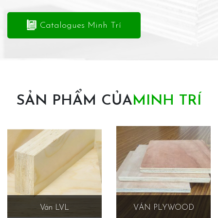
Catalogues Minh Trí
SẢN PHẨM CỦA
MINH TRÍ
Ván LVL
VÁN PLYWOOD