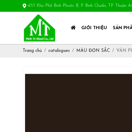
47/1 Khu Phố Bình Phước B, P. Bình Chuẩn, TP. Thuận 
GIỚI THIỆU
SẢN PH
Trang chủ
catalogues
MÀU ĐƠN SẮC
VÁN P