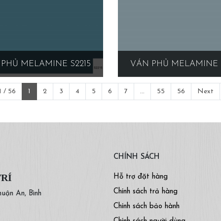
PHỦ MELAMINE S2215
VÁN PHỦ MELAMINE 
 / 56
1
2
3
4
5
6
7
...
55
56
Next
CHÍNH SÁCH
TRÍ
Hỗ trợ đặt hàng
Chính sách trả hàng
huận An, Bình
Chính sách bảo hành