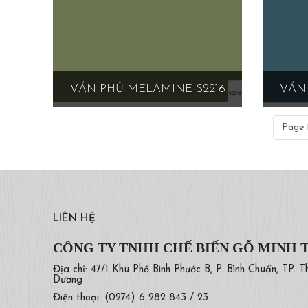
VÁN PHỦ MELAMINE S2216
VÁN 
Page 1
LIÊN HỆ
CÔNG TY TNHH CHẾ BIẾN GỖ MINH 
Địa chỉ: 47/1 Khu Phố Bình Phước B, P. Bình Chuẩn, TP. T
Dương
Điện thoại: (0274) 6 282 843 / 23