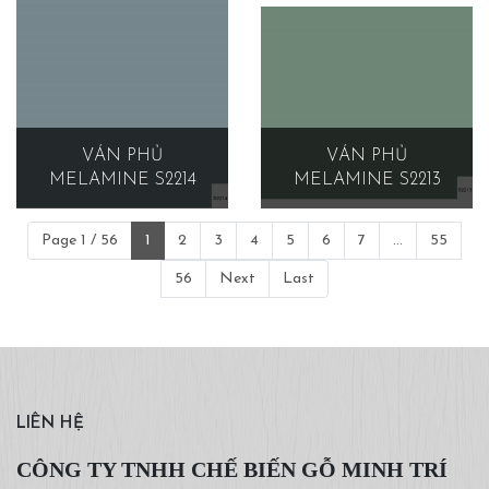
VÁN PHỦ
VÁN PHỦ
MELAMINE S2214
MELAMINE S2213
Page 1 / 56
1
2
3
4
5
6
7
...
55
56
Next
Last
LIÊN HỆ
CÔNG TY TNHH CHẾ BIẾN GỖ MINH TRÍ