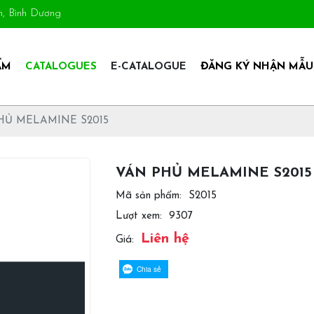
An, Bình Dương
ẨM
CATALOGUES
E-CATALOGUE
ĐĂNG KÝ NHẬN MẪU
HỦ MELAMINE S2015
VÁN PHỦ MELAMINE S2015
Mã sản phẩm:
S2015
Lượt xem:
9307
Liên hệ
Giá:
Chia sẻ