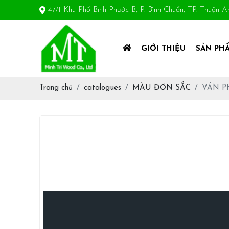
47/1 Khu Phố Bình Phước B, P. Bình Chuẩn, TP. Thuận 
GIỚI THIỆU
SẢN PH
Trang chủ
catalogues
MÀU ĐƠN SẮC
VÁN P