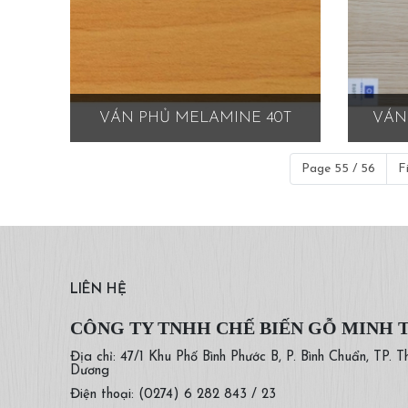
VÁN PHỦ MELAMINE 40T
VÁN
Page 55 / 56
F
LIÊN HỆ
CÔNG TY TNHH CHẾ BIẾN GỖ MINH 
Địa chỉ: 47/1 Khu Phố Bình Phước B, P. Bình Chuẩn, TP. T
Dương
Điện thoại: (0274) 6 282 843 / 23