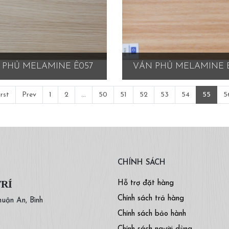
 PHỦ MELAMINE Ê057
VÁN PHỦ MELAMINE 
irst
Prev
1
2
...
50
51
52
53
54
55
5
CHÍNH SÁCH
TRÍ
Hỗ trợ đặt hàng
Chính sách trả hàng
huận An, Bình
Chính sách bảo hành