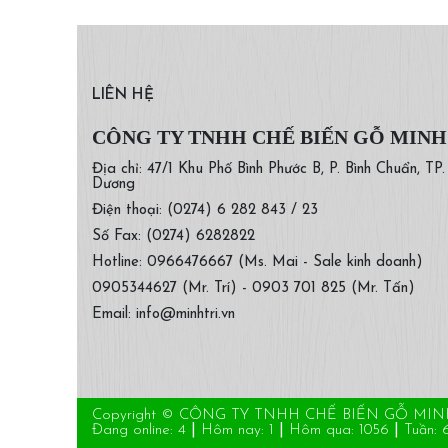
LIÊN HỆ
CÔNG TY TNHH CHẾ BIẾN GỖ MINH
Địa chỉ: 47/1 Khu Phố Bình Phước B, P. Bình Chuẩn, TP
Dương
Điện thoại: (0274) 6 282 843 / 23
Số Fax: (0274) 6282822
Hotline: 0966476667 (Ms. Mai - Sale kinh doanh)
0905344627 (Mr. Trí) - 0903 701 825 (Mr. Tấn)
Email: info@minhtri.vn
Copyright © CÔNG TY TNHH CHẾ BIẾN GỖ MINH TRÍ.
Đang online: 4
|
Hôm nay: 1
|
Hôm qua: 1056
|
Tuần: 