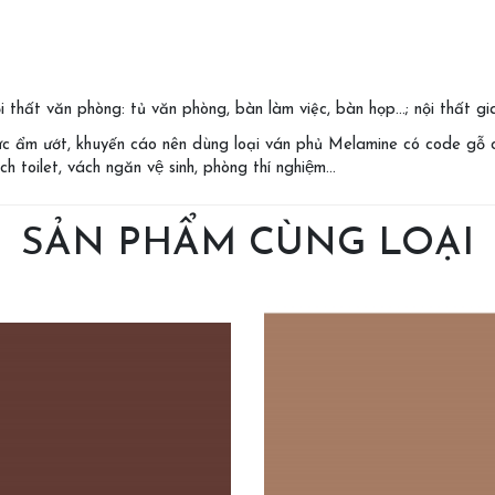
thất văn phòng: tủ văn phòng, bàn làm việc, bàn họp…; nội thất gia
c ẩm ướt, khuyến cáo nên dùng loại ván phủ Melamine có code gỗ c
h toilet, vách ngăn vệ sinh, phòng thí nghiệm…
SẢN PHẨM CÙNG LOẠI