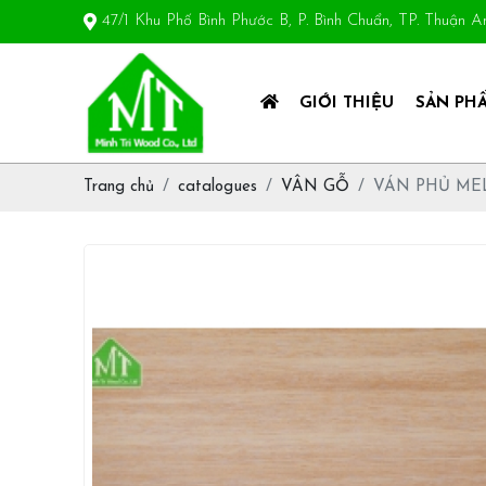
47/1 Khu Phố Bình Phước B, P. Bình Chuẩn, TP. Thuận 
GIỚI THIỆU
SẢN PH
Trang chủ
catalogues
VÂN GỖ
VÁN PHỦ ME