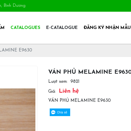
An, Bình Dương
ẨM
CATALOGUES
E-CATALOGUE
ĐĂNG KÝ NHẬN MẪU
LAMINE E9630
VÁN PHỦ MELAMINE E963
Lượt xem:
9821
Liên hệ
Giá:
VÁN PHỦ MELAMINE E9630
Chia sẻ