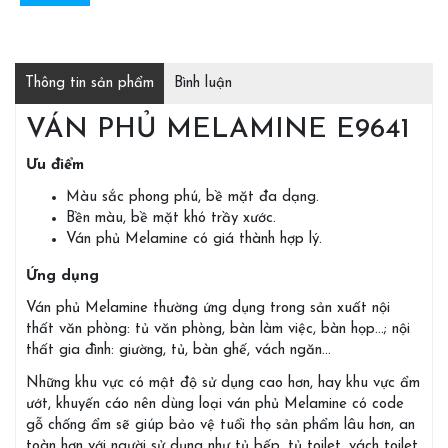
Thông tin sản phẩm
Bình luận
VÁN PHỦ MELAMINE E9641
Ưu điểm
Màu sắc phong phú, bề mặt đa dạng.
Bền màu, bề mặt khó trầy xước.
Ván phủ Melamine có giá thành hợp lý.
Ứng dụng
Ván phủ Melamine thường ứng dụng trong sản xuất nội
thất văn phòng: tủ văn phòng, bàn làm việc, bàn họp…; nội
thất gia đình: giường, tủ, bàn ghế, vách ngăn…
Những khu vực có mật độ sử dụng cao hơn, hay khu vực ẩm
ướt, khuyến cáo nên dùng loại ván phủ Melamine có code
gỗ chống ẩm sẽ giúp bảo vệ tuổi thọ sản phẩm lâu hơn, an
toàn hơn với người sử dụng như tủ bếp, tủ toilet, vách toilet,