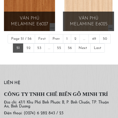
VÁN PHỦ
VÁN PHỦ
MELAMINE E6027
MELAMINE E6025
Page 51 / 56
First
Prev
1
2
...
49
50
51
52
53
...
55
56
Next
Last
LIÊN HỆ
CÔNG TY TNHH CHẾ BIẾN GỖ MINH TRÍ
Địa chỉ: 47/1 Khu Phố Bình Phước B, P. Bình Chuẩn, TP. Thuận
An, Bình Dương
Điện thoại: (0274) 6 282 843 / 23