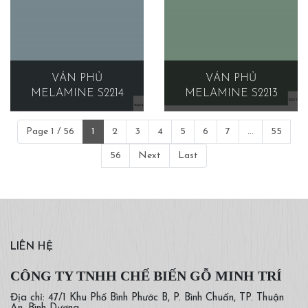
VÁN PHỦ
VÁN PHỦ
MELAMINE S2214
MELAMINE S2213
Page 1 / 56
1
2
3
4
5
6
7
...
55
56
Next
Last
LIÊN HỆ
CÔNG TY TNHH CHẾ BIẾN GỖ MINH TRÍ
Địa chỉ: 47/1 Khu Phố Bình Phước B, P. Bình Chuẩn, TP. Thuận