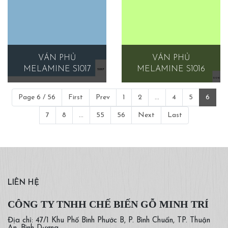
VÁN PHỦ
VÁN PHỦ
MELAMINE S1017
MELAMINE S1016
Page 6 / 56
First
Prev
1
2
...
4
5
6
7
8
...
55
56
Next
Last
LIÊN HỆ
CÔNG TY TNHH CHẾ BIẾN GỖ MINH TRÍ
Địa chỉ: 47/1 Khu Phố Bình Phước B, P. Bình Chuẩn, TP. Thuận