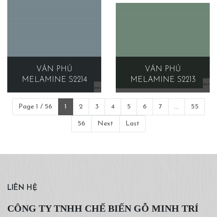
VÁN PHỦ
VÁN PHỦ
MELAMINE S2214
MELAMINE S2213
Page 1 / 56
1
2
3
4
5
6
7
...
55
56
Next
Last
LIÊN HỆ
CÔNG TY TNHH CHẾ BIẾN GỖ MINH TRÍ