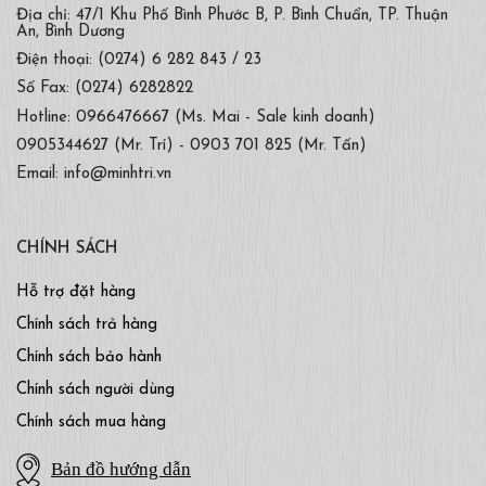
Địa chỉ: 47/1 Khu Phố Bình Phước B, P. Bình Chuẩn, TP. Thuận
An, Bình Dương
Điện thoại: (0274) 6 282 843 / 23
Số Fax: (0274) 6282822
Hotline: 0966476667 (Ms. Mai - Sale kinh doanh)
0905344627 (Mr. Trí) - 0903 701 825 (Mr. Tấn)
Email: info@minhtri.vn
CHÍNH SÁCH
Hỗ trợ đặt hàng
Chính sách trả hàng
Chính sách bảo hành
Chính sách người dùng
Chính sách mua hàng
Bản đồ hướng dẫn