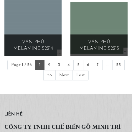
VÁN PHỦ
VÁN PHỦ
MELAMINE S2214
MELAMINE S2213
Page 1 / 56
1
2
3
4
5
6
7
...
55
56
Next
Last
LIÊN HỆ
CÔNG TY TNHH CHẾ BIẾN GỖ MINH TRÍ