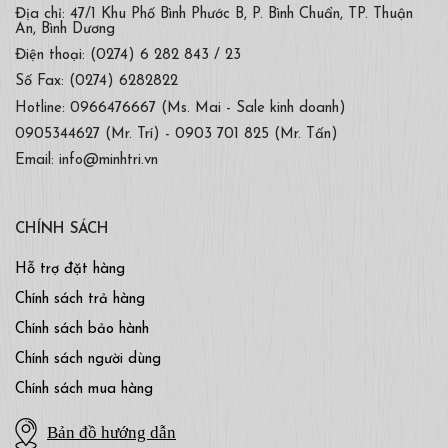
Địa chỉ: 47/1 Khu Phố Bình Phước B, P. Bình Chuẩn, TP. Thuận
An, Bình Dương
Điện thoại: (0274) 6 282 843 / 23
Số Fax: (0274) 6282822
Hotline: 0966476667 (Ms. Mai - Sale kinh doanh)
0905344627 (Mr. Trí) - 0903 701 825 (Mr. Tấn)
Email: info@minhtri.vn
CHÍNH SÁCH
Hỗ trợ đặt hàng
Chính sách trả hàng
Chính sách bảo hành
Chính sách người dùng
Chính sách mua hàng
Bản đồ hướng dẫn