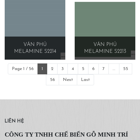
VÁN PHỦ
VÁN PHỦ
MELAMINE S2214
MELAMINE S2213
Page 1 / 56
1
2
3
4
5
6
7
...
55
56
Next
Last
LIÊN HỆ
CÔNG TY TNHH CHẾ BIẾN GỖ MINH TRÍ