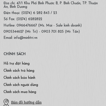
Địa chỉ: 47/1 Khu Phố Bình Phước B, P. Bình Chuẩn, TP. Thuận
An, Bình Dương
Điện thoại: (0274) 6 282 843 / 23
Số Fax: (0274) 6282822
Hotline: 0966476667 (Ms. Mai - Sale kinh doanh)
0905344627 (Mr. Trí) - 0903 701 825 (Mr. Tấn)
Email: info@minhtri.vn
CHÍNH SÁCH
Hỗ trợ đặt hàng
Chính sách trả hàng
Chính sách bảo hành
Chính sách người dùng
Chính sách mua hàng
Bản đồ hướng dẫn