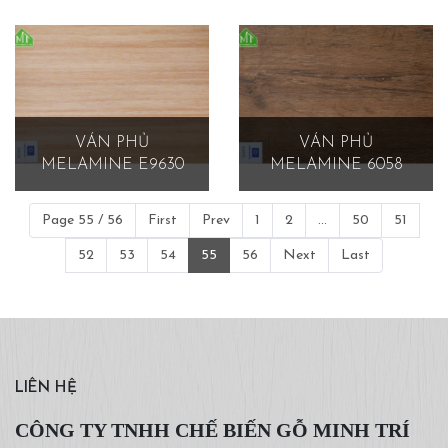
VÁN PHỦ
VÁN PHỦ
MELAMINE E9630
MELAMINE 6058
Page 55 / 56
First
Prev
1
2
...
50
51
52
53
54
55
56
Next
Last
LIÊN HỆ
CÔNG TY TNHH CHẾ BIẾN GỖ MINH TRÍ