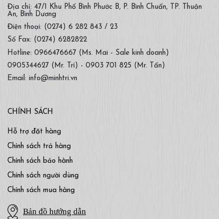
Địa chỉ: 47/1 Khu Phố Bình Phước B, P. Bình Chuẩn, TP. Thuận
An, Bình Dương
Điện thoại: (0274) 6 282 843 / 23
Số Fax: (0274) 6282822
Hotline: 0966476667 (Ms. Mai - Sale kinh doanh)
0905344627 (Mr. Trí) - 0903 701 825 (Mr. Tấn)
Email: info@minhtri.vn
CHÍNH SÁCH
Hỗ trợ đặt hàng
Chính sách trả hàng
Chính sách bảo hành
Chính sách người dùng
Chính sách mua hàng
Bản đồ hướng dẫn