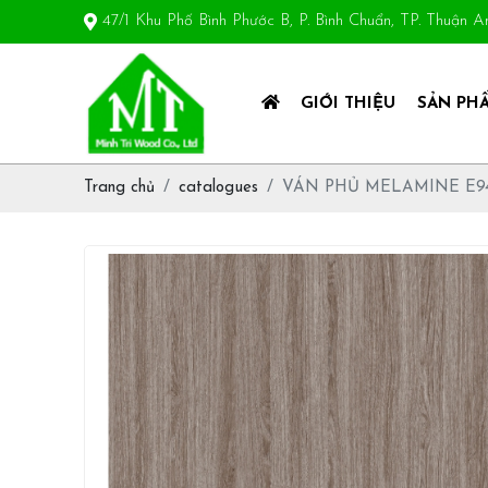
47/1 Khu Phố Bình Phước B, P. Bình Chuẩn, TP. Thuận 
GIỚI THIỆU
SẢN PH
Trang chủ
catalogues
VÁN PHỦ MELAMINE E9