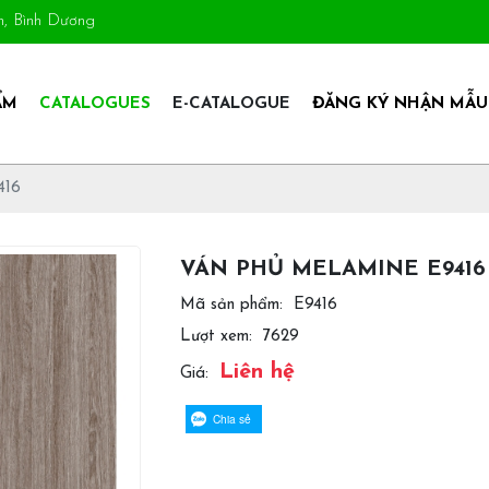
An, Bình Dương
ẨM
CATALOGUES
E-CATALOGUE
ĐĂNG KÝ NHẬN MẪU
416
VÁN PHỦ MELAMINE E9416
Mã sản phẩm:
E9416
Lượt xem:
7629
Liên hệ
Giá:
Chia sẻ