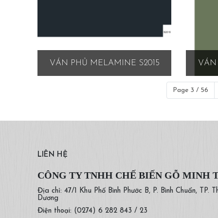
VÁN PHỦ MELAMINE S2015
VÁN 
Page 3 / 56
LIÊN HỆ
CÔNG TY TNHH CHẾ BIẾN GỖ MINH 
Địa chỉ: 47/1 Khu Phố Bình Phước B, P. Bình Chuẩn, TP. T
Dương
Điện thoại: (0274) 6 282 843 / 23