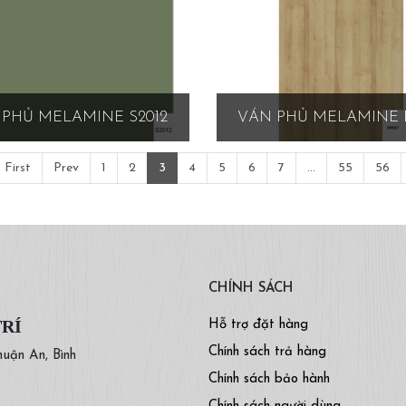
PHỦ MELAMINE S2012
VÁN PHỦ MELAMINE 
First
Prev
1
2
3
4
5
6
7
...
55
56
CHÍNH SÁCH
TRÍ
Hỗ trợ đặt hàng
Chính sách trả hàng
huận An, Bình
Chính sách bảo hành