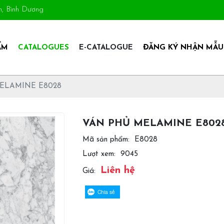
An, Bình Dương
ẨM
CATALOGUES
E-CATALOGUE
ĐĂNG KÝ NHẬN MẪU
ELAMINE E8028
VÁN PHỦ MELAMINE E802
Mã sản phẩm:
E8028
Lượt xem:
9045
Liên hệ
Giá:
Chia sẻ