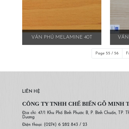
VÁN PHỦ MELAMINE 40T
VÁN
Page 55 / 56
F
LIÊN HỆ
CÔNG TY TNHH CHẾ BIẾN GỖ MINH 
Địa chỉ: 47/1 Khu Phố Bình Phước B, P. Bình Chuẩn, TP. T
Dương
Điện thoại: (0274) 6 282 843 / 23