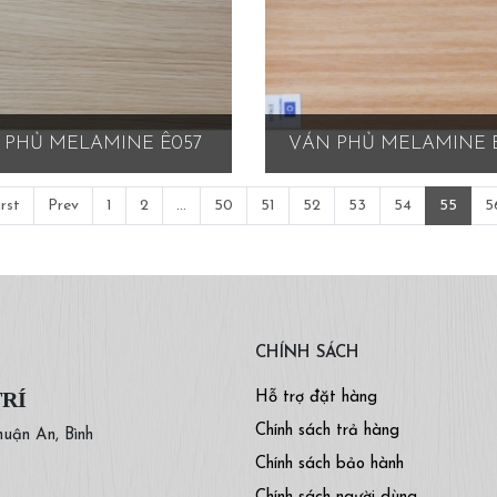
 PHỦ MELAMINE Ê057
VÁN PHỦ MELAMINE 
irst
Prev
1
2
...
50
51
52
53
54
55
5
CHÍNH SÁCH
TRÍ
Hỗ trợ đặt hàng
Chính sách trả hàng
huận An, Bình
Chính sách bảo hành