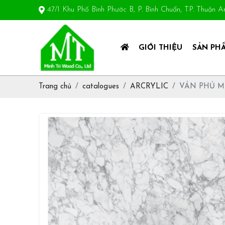
47/1 Khu Phố Bình Phước B, P. Bình Chuẩn, TP. Thuận 
GIỚI THIỆU
SẢN PH
Trang chủ
catalogues
ARCRYLIC
VÁN PHỦ M