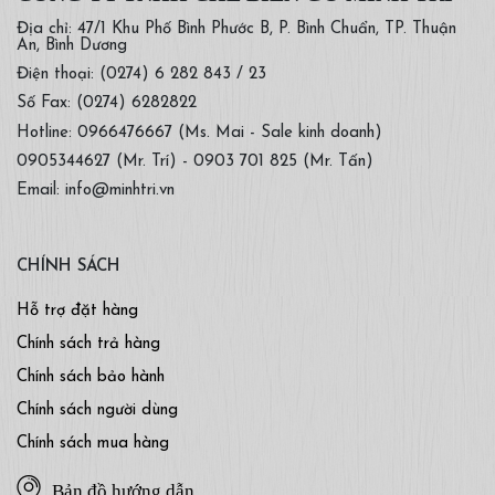
Địa chỉ: 47/1 Khu Phố Bình Phước B, P. Bình Chuẩn, TP. Thuận
An, Bình Dương
Điện thoại: (0274) 6 282 843 / 23
Số Fax: (0274) 6282822
Hotline: 0966476667 (Ms. Mai - Sale kinh doanh)
0905344627 (Mr. Trí) - 0903 701 825 (Mr. Tấn)
Email: info@minhtri.vn
CHÍNH SÁCH
Hỗ trợ đặt hàng
Chính sách trả hàng
Chính sách bảo hành
Chính sách người dùng
Chính sách mua hàng
Bản đồ hướng dẫn