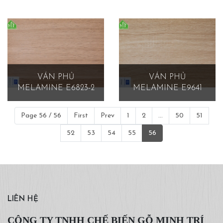
VÁN PHỦ
VÁN PHỦ
MELAMINE E6823-2
MELAMINE E9641
Page 56 / 56
First
Prev
1
2
...
50
51
52
53
54
55
56
LIÊN HỆ
CÔNG TY TNHH CHẾ BIẾN GỖ MINH TRÍ