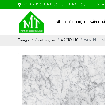
47/1 Khu Phố Bình Phước B, P. Bình Chuẩn, TP. Thuận 
GIỚI THIỆU
SẢN PH
Trang chủ
catalogues
ARCRYLIC
VÁN PHỦ M