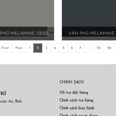
PHỦ MELAMINE S2022
VÁN PHỦ MELAMINE 
First
Prev
1
2
3
4
5
6
7
...
55
56
CHÍNH SÁCH
TRÍ
Hỗ trợ đặt hàng
Chính sách trả hàng
huận An, Bình
Chính sách bảo hành