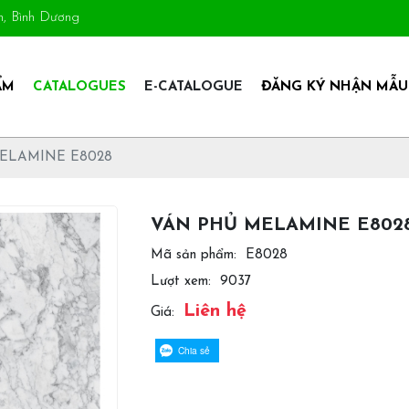
An, Bình Dương
ẨM
CATALOGUES
E-CATALOGUE
ĐĂNG KÝ NHẬN MẪU
ELAMINE E8028
VÁN PHỦ MELAMINE E802
Mã sản phẩm:
E8028
Lượt xem:
9037
Liên hệ
Giá:
Chia sẻ