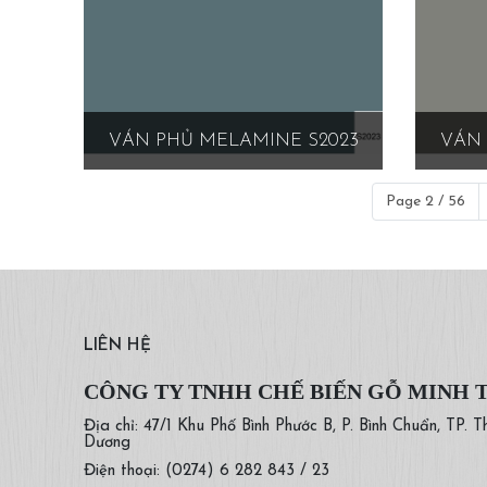
VÁN PHỦ MELAMINE S2023
VÁN 
Page 2 / 56
LIÊN HỆ
CÔNG TY TNHH CHẾ BIẾN GỖ MINH 
Địa chỉ: 47/1 Khu Phố Bình Phước B, P. Bình Chuẩn, TP. T
Dương
Điện thoại: (0274) 6 282 843 / 23