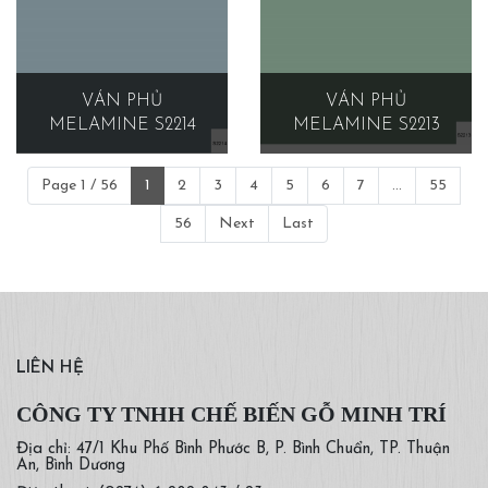
VÁN PHỦ
VÁN PHỦ
MELAMINE S2214
MELAMINE S2213
Page 1 / 56
1
2
3
4
5
6
7
...
55
56
Next
Last
LIÊN HỆ
CÔNG TY TNHH CHẾ BIẾN GỖ MINH TRÍ
Địa chỉ: 47/1 Khu Phố Bình Phước B, P. Bình Chuẩn, TP. Thuận
An, Bình Dương