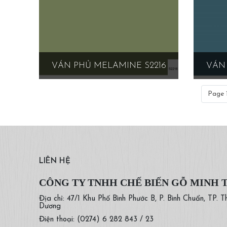
VÁN PHỦ MELAMINE S2216
VÁN 
Page 1
LIÊN HỆ
CÔNG TY TNHH CHẾ BIẾN GỖ MINH 
Địa chỉ: 47/1 Khu Phố Bình Phước B, P. Bình Chuẩn, TP. T
Dương
Điện thoại: (0274) 6 282 843 / 23