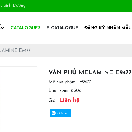
An, Bình Dương
ẨM
CATALOGUES
E-CATALOGUE
ĐĂNG KÝ NHẬN MẪU
AMINE E9477
VÁN PHỦ MELAMINE E9477
Mã sản phẩm:
E9477
Lượt xem:
8306
Liên hệ
Giá:
Chia sẻ