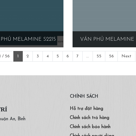
PHỦ MELAMINE S2215
VÁN PHỦ MELAMINE 
 / 56
1
2
3
4
5
6
7
...
55
56
Next
CHÍNH SÁCH
TRÍ
Hỗ trợ đặt hàng
Chính sách trả hàng
huận An, Bình
Chính sách bảo hành