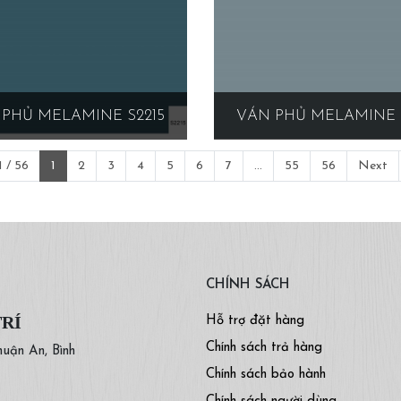
PHỦ MELAMINE S2215
VÁN PHỦ MELAMINE 
 / 56
1
2
3
4
5
6
7
...
55
56
Next
CHÍNH SÁCH
TRÍ
Hỗ trợ đặt hàng
Chính sách trả hàng
huận An, Bình
Chính sách bảo hành