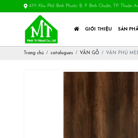
47/1 Khu Phố Bình Phước B, P. Bình Chuẩn, TP. Thuận 
GIỚI THIỆU
SẢN PH
Trang chủ
catalogues
VÂN GỖ
VÁN PHỦ ME