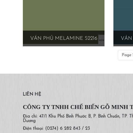
VÁN PHỦ MELAMINE S2216
VÁN 
Page 1
LIÊN HỆ
CÔNG TY TNHH CHẾ BIẾN GỖ MINH 
Địa chỉ: 47/1 Khu Phố Bình Phước B, P. Bình Chuẩn, TP. T
Dương
Điện thoại: (0274) 6 282 843 / 23