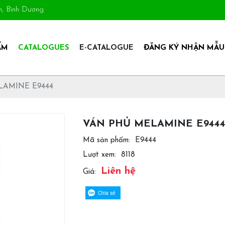
An, Bình Dương
ẨM
CATALOGUES
E-CATALOGUE
ĐĂNG KÝ NHẬN MẪU
LAMINE E9444
VÁN PHỦ MELAMINE E9444
Mã sản phẩm:
E9444
Lượt xem:
8118
Liên hệ
Giá:
Chia sẻ