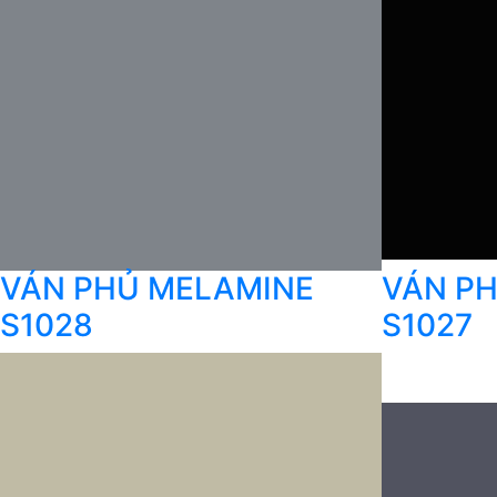
VÁN PHỦ MELAMINE
VÁN P
S1028
S1027