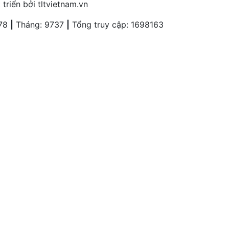
iển bởi tltvietnam.vn
78
|
Tháng: 9737
|
Tổng truy cập: 1698163