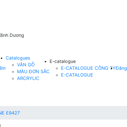
 Bình Dương
Catalogues
E-catalogue
VÂN GỖ
hẩm
E-CATALOGUE CÔNG TY
Đăng
MÀU ĐƠN SẮC
E-CATALOGUE
ARCRYLIC
NE E9427