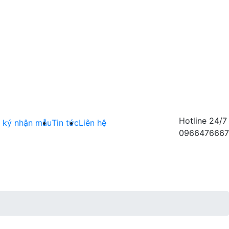
Hotline 24/7
 ký nhận mẫu
Tin tức
Liên hệ
0966476667