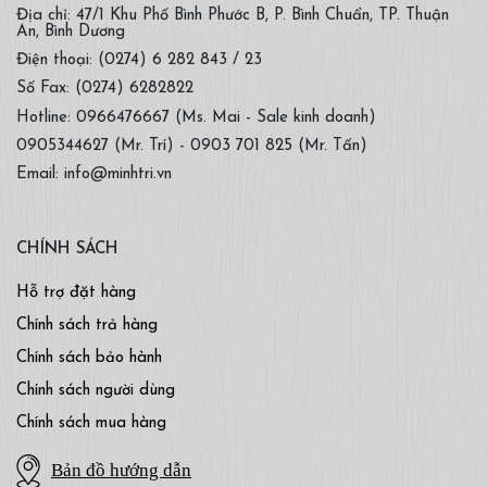
Địa chỉ: 47/1 Khu Phố Bình Phước B, P. Bình Chuẩn, TP. Thuận
An, Bình Dương
Điện thoại: (0274) 6 282 843 / 23
Số Fax: (0274) 6282822
Hotline: 0966476667 (Ms. Mai - Sale kinh doanh)
0905344627 (Mr. Trí) - 0903 701 825 (Mr. Tấn)
Email: info@minhtri.vn
CHÍNH SÁCH
Hỗ trợ đặt hàng
Chính sách trả hàng
Chính sách bảo hành
Chính sách người dùng
Chính sách mua hàng
Bản đồ hướng dẫn