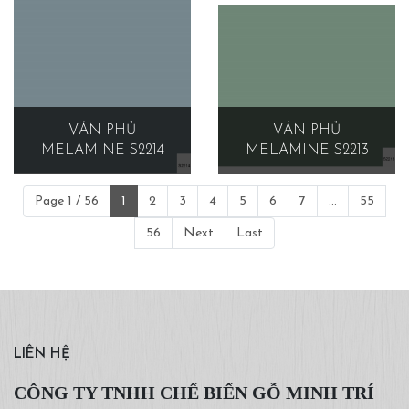
VÁN PHỦ
VÁN PHỦ
MELAMINE S2214
MELAMINE S2213
Page 1 / 56
1
2
3
4
5
6
7
...
55
56
Next
Last
LIÊN HỆ
CÔNG TY TNHH CHẾ BIẾN GỖ MINH TRÍ