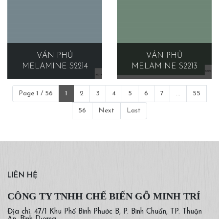
VÁN PHỦ
VÁN PHỦ
MELAMINE S2214
MELAMINE S2213
Page 1 / 56
1
2
3
4
5
6
7
...
55
56
Next
Last
LIÊN HỆ
CÔNG TY TNHH CHẾ BIẾN GỖ MINH TRÍ
Địa chỉ: 47/1 Khu Phố Bình Phước B, P. Bình Chuẩn, TP. Thuận