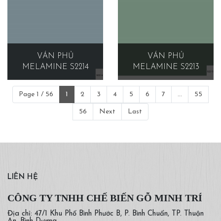
VÁN PHỦ
VÁN PHỦ
MELAMINE S2214
MELAMINE S2213
Page 1 / 56
1
2
3
4
5
6
7
...
55
56
Next
Last
LIÊN HỆ
CÔNG TY TNHH CHẾ BIẾN GỖ MINH TRÍ
Địa chỉ: 47/1 Khu Phố Bình Phước B, P. Bình Chuẩn, TP. Thuận