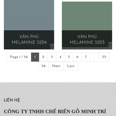
VÁN PHỦ
VÁN PHỦ
MELAMINE S2214
MELAMINE S2213
Page 1 / 56
1
2
3
4
5
6
7
...
55
56
Next
Last
LIÊN HỆ
CÔNG TY TNHH CHẾ BIẾN GỖ MINH TRÍ