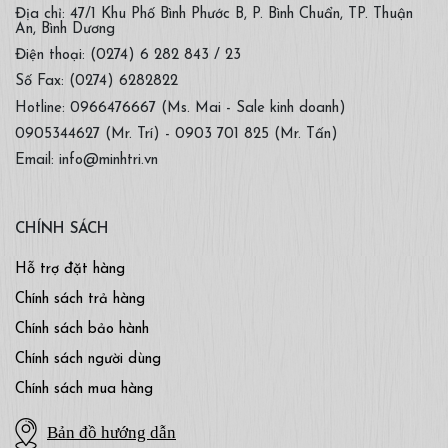
Địa chỉ: 47/1 Khu Phố Bình Phước B, P. Bình Chuẩn, TP. Thuận
An, Bình Dương
Điện thoại: (0274) 6 282 843 / 23
Số Fax: (0274) 6282822
Hotline: 0966476667 (Ms. Mai - Sale kinh doanh)
0905344627 (Mr. Trí) - 0903 701 825 (Mr. Tấn)
Email: info@minhtri.vn
CHÍNH SÁCH
Hỗ trợ đặt hàng
Chính sách trả hàng
Chính sách bảo hành
Chính sách người dùng
Chính sách mua hàng
Bản đồ hướng dẫn