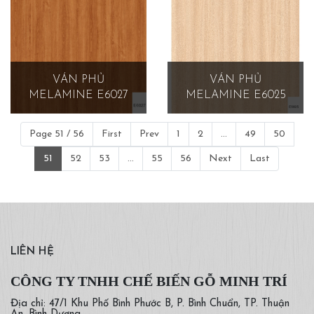
VÁN PHỦ
VÁN PHỦ
MELAMINE E6027
MELAMINE E6025
Page 51 / 56
First
Prev
1
2
...
49
50
51
52
53
...
55
56
Next
Last
LIÊN HỆ
CÔNG TY TNHH CHẾ BIẾN GỖ MINH TRÍ
Địa chỉ: 47/1 Khu Phố Bình Phước B, P. Bình Chuẩn, TP. Thuận