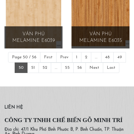
VÁN PHỦ
VÁN PHỦ
MELAMINE E6039
MELAMINE E6035
Page 50 / 56
First
Prev
1
2
...
48
49
50
51
52
...
55
56
Next
Last
LIÊN HỆ
CÔNG TY TNHH CHẾ BIẾN GỖ MINH TRÍ
Địa chỉ: 47/1 Khu Phố Bình Phước B, P. Bình Chuẩn, TP. Thuận