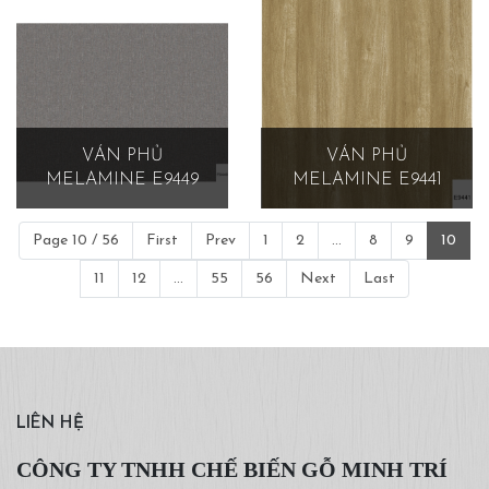
VÁN PHỦ
VÁN PHỦ
MELAMINE E9449
MELAMINE E9441
Page 10 / 56
First
Prev
1
2
...
8
9
10
11
12
...
55
56
Next
Last
LIÊN HỆ
CÔNG TY TNHH CHẾ BIẾN GỖ MINH TRÍ