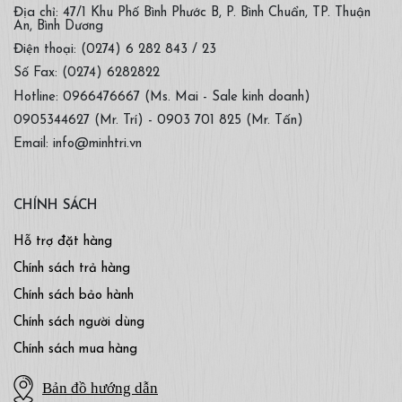
Địa chỉ: 47/1 Khu Phố Bình Phước B, P. Bình Chuẩn, TP. Thuận
An, Bình Dương
Điện thoại: (0274) 6 282 843 / 23
Số Fax: (0274) 6282822
Hotline: 0966476667 (Ms. Mai - Sale kinh doanh)
0905344627 (Mr. Trí) - 0903 701 825 (Mr. Tấn)
Email: info@minhtri.vn
CHÍNH SÁCH
Hỗ trợ đặt hàng
Chính sách trả hàng
Chính sách bảo hành
Chính sách người dùng
Chính sách mua hàng
Bản đồ hướng dẫn