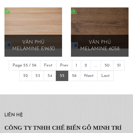
VÁN PHỦ
VÁN PHỦ
MELAMINE E9630
MELAMINE 6058
Page 55 / 56
First
Prev
1
2
...
50
51
52
53
54
55
56
Next
Last
LIÊN HỆ
CÔNG TY TNHH CHẾ BIẾN GỖ MINH TRÍ