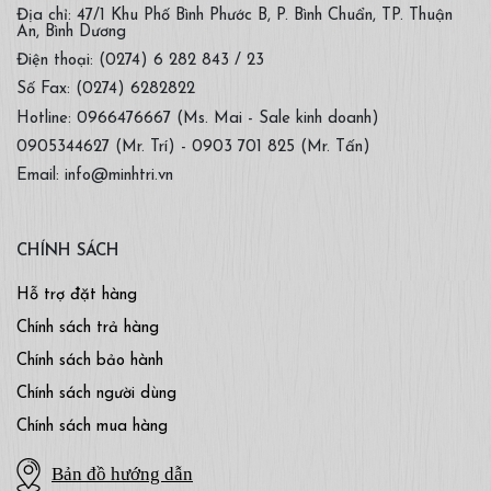
Địa chỉ: 47/1 Khu Phố Bình Phước B, P. Bình Chuẩn, TP. Thuận
An, Bình Dương
Điện thoại: (0274) 6 282 843 / 23
Số Fax: (0274) 6282822
Hotline: 0966476667 (Ms. Mai - Sale kinh doanh)
0905344627 (Mr. Trí) - 0903 701 825 (Mr. Tấn)
Email: info@minhtri.vn
CHÍNH SÁCH
Hỗ trợ đặt hàng
Chính sách trả hàng
Chính sách bảo hành
Chính sách người dùng
Chính sách mua hàng
Bản đồ hướng dẫn