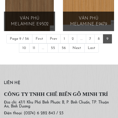
VÁN PHỦ
VÁN PHỦ
MELAMINE E9502
MELAMINE E9479
Page 9 / 56
First
Prev
1
2
...
7
8
9
10
11
...
55
56
Next
Last
LIÊN HỆ
CÔNG TY TNHH CHẾ BIẾN GỖ MINH TRÍ
Địa chỉ: 47/1 Khu Phố Bình Phước B, P. Bình Chuẩn, TP. Thuận
An, Bình Dương
Điện thoại: (0274) 6 282 843 / 23