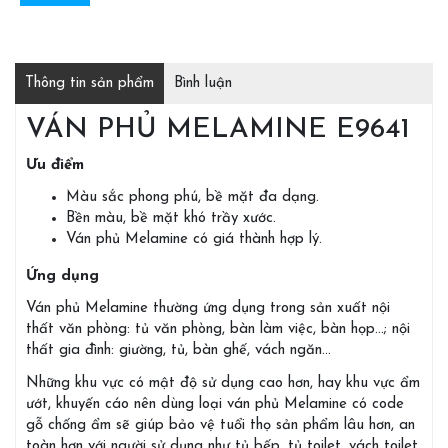
Thông tin sản phẩm
Bình luận
VÁN PHỦ MELAMINE E9641
Ưu điểm
Màu sắc phong phú, bề mặt đa dạng.
Bền màu, bề mặt khó trầy xước.
Ván phủ Melamine có giá thành hợp lý.
Ứng dụng
Ván phủ Melamine thường ứng dụng trong sản xuất nội
thất văn phòng: tủ văn phòng, bàn làm việc, bàn họp…; nội
thất gia đình: giường, tủ, bàn ghế, vách ngăn…
Những khu vực có mật độ sử dụng cao hơn, hay khu vực ẩm
ướt, khuyến cáo nên dùng loại ván phủ Melamine có code
gỗ chống ẩm sẽ giúp bảo vệ tuổi thọ sản phẩm lâu hơn, an
toàn hơn với người sử dụng như tủ bếp, tủ toilet, vách toilet,