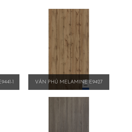
441-1
VÁN PHỦ MELAMINE E9427