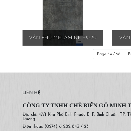
VÁN PHỦ MELAMINE E9430
VÁN 
Page 54 / 56
F
LIÊN HỆ
CÔNG TY TNHH CHẾ BIẾN GỖ MINH 
Địa chỉ: 47/1 Khu Phố Bình Phước B, P. Bình Chuẩn, TP. T
Dương
Điện thoại: (0274) 6 282 843 / 23