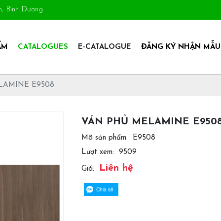
An, Bình Dương
ẨM
CATALOGUES
E-CATALOGUE
ĐĂNG KÝ NHẬN MẪU
LAMINE E9508
VÁN PHỦ MELAMINE E950
Mã sản phẩm:
E9508
Lượt xem:
9509
Liên hệ
Giá:
Chia sẻ