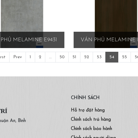
PHỦ MELAMINE E9431
VÁN PHỦ MELAMINE 
irst
Prev
1
2
...
50
51
52
53
54
55
5
CHÍNH SÁCH
TRÍ
Hỗ trợ đặt hàng
Chính sách trả hàng
huận An, Bình
Chính sách bảo hành