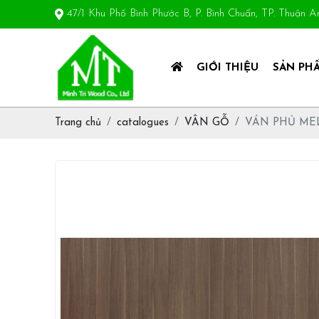
47/1 Khu Phố Bình Phước B, P. Bình Chuẩn, TP. Thuận 
GIỚI THIỆU
SẢN PH
Trang chủ
catalogues
VÂN GỖ
VÁN PHỦ ME