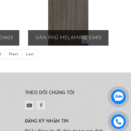
E9423
VÁN PHỦ MELAMINE E9413
6
Next
Last
THEO DÕI CHÚNG TÔI
ĐĂNG KÝ NHẬN TIN