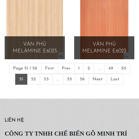
VÁN PHỦ
VÁN PHỦ
MELAMINE E6025
MELAMINE E6023
Page 51 / 56
First
Prev
1
2
...
49
50
51
52
53
...
55
56
Next
Last
LIÊN HỆ
CÔNG TY TNHH CHẾ BIẾN GỖ MINH TRÍ