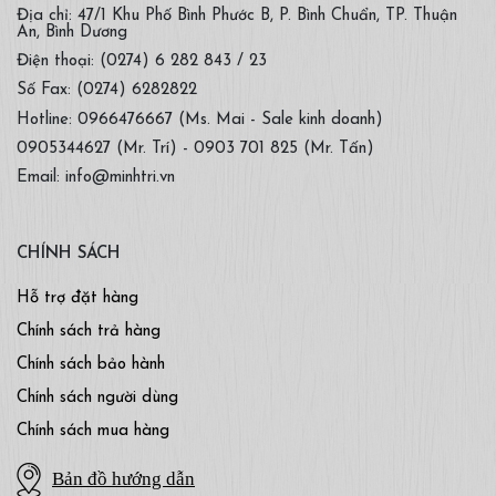
Địa chỉ: 47/1 Khu Phố Bình Phước B, P. Bình Chuẩn, TP. Thuận
An, Bình Dương
Điện thoại: (0274) 6 282 843 / 23
Số Fax: (0274) 6282822
Hotline: 0966476667 (Ms. Mai - Sale kinh doanh)
0905344627 (Mr. Trí) - 0903 701 825 (Mr. Tấn)
Email: info@minhtri.vn
CHÍNH SÁCH
Hỗ trợ đặt hàng
Chính sách trả hàng
Chính sách bảo hành
Chính sách người dùng
Chính sách mua hàng
Bản đồ hướng dẫn