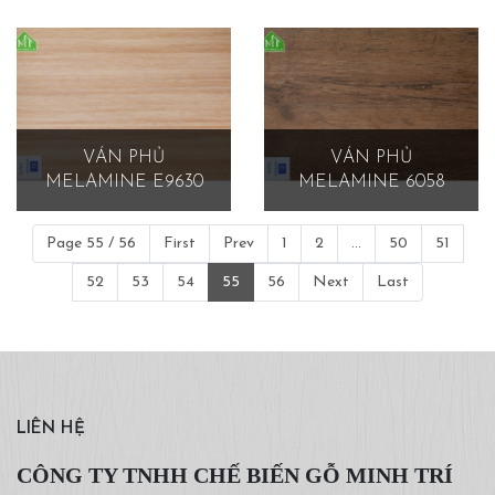
VÁN PHỦ
VÁN PHỦ
MELAMINE E9630
MELAMINE 6058
Page 55 / 56
First
Prev
1
2
...
50
51
52
53
54
55
56
Next
Last
LIÊN HỆ
CÔNG TY TNHH CHẾ BIẾN GỖ MINH TRÍ