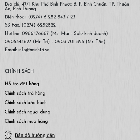
Địa chỉ: 47/1 Khu Phố Bình Phước B, P. Bình Chuẩn, TP. Thuận
An, Bình Dương
Điện thoại: (0274) 6 282 843 / 23
Số Fax: (0274) 6282822
Hotline: 0966476667 (Ms. Mai - Sale kinh doanh)
0905344627 (Mr. Trí) - 0903 701 825 (Mr. Tấn)
Email: info@minhtri.vn
CHÍNH SÁCH
Hỗ trợ đặt hàng
Chính sách trả hàng
Chính sách bảo hành
Chính sách người dùng
Chính sách mua hàng
Bản đồ hướng dẫn