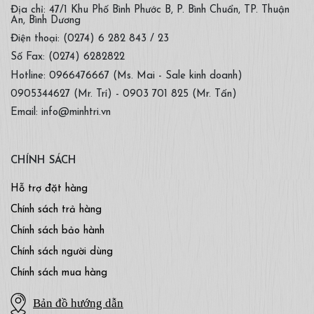
Địa chỉ: 47/1 Khu Phố Bình Phước B, P. Bình Chuẩn, TP. Thuận
An, Bình Dương
Điện thoại: (0274) 6 282 843 / 23
Số Fax: (0274) 6282822
Hotline: 0966476667 (Ms. Mai - Sale kinh doanh)
0905344627 (Mr. Trí) - 0903 701 825 (Mr. Tấn)
Email: info@minhtri.vn
CHÍNH SÁCH
Hỗ trợ đặt hàng
Chính sách trả hàng
Chính sách bảo hành
Chính sách người dùng
Chính sách mua hàng
Bản đồ hướng dẫn