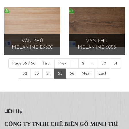
VÁN PHỦ
VÁN PHỦ
MELAMINE E9630
MELAMINE 6058
Page 55 / 56
First
Prev
1
2
...
50
51
52
53
54
55
56
Next
Last
LIÊN HỆ
CÔNG TY TNHH CHẾ BIẾN GỖ MINH TRÍ