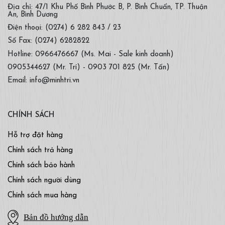
Địa chỉ: 47/1 Khu Phố Bình Phước B, P. Bình Chuẩn, TP. Thuận
An, Bình Dương
Điện thoại: (0274) 6 282 843 / 23
Số Fax: (0274) 6282822
Hotline: 0966476667 (Ms. Mai - Sale kinh doanh)
0905344627 (Mr. Trí) - 0903 701 825 (Mr. Tấn)
Email: info@minhtri.vn
CHÍNH SÁCH
Hỗ trợ đặt hàng
Chính sách trả hàng
Chính sách bảo hành
Chính sách người dùng
Chính sách mua hàng
Bản đồ hướng dẫn