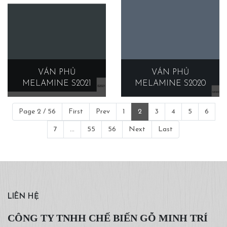
VÁN PHỦ
VÁN PHỦ
MELAMINE S2021
MELAMINE S2020
Page 2 / 56
First
Prev
1
2
3
4
5
6
7
...
55
56
Next
Last
LIÊN HỆ
CÔNG TY TNHH CHẾ BIẾN GỖ MINH TRÍ