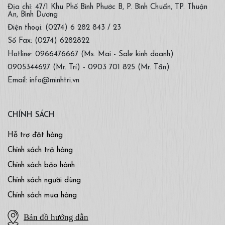
Địa chỉ: 47/1 Khu Phố Bình Phước B, P. Bình Chuẩn, TP. Thuận
An, Bình Dương
Điện thoại: (0274) 6 282 843 / 23
Số Fax: (0274) 6282822
Hotline: 0966476667 (Ms. Mai - Sale kinh doanh)
0905344627 (Mr. Trí) - 0903 701 825 (Mr. Tấn)
Email: info@minhtri.vn
CHÍNH SÁCH
Hỗ trợ đặt hàng
Chính sách trả hàng
Chính sách bảo hành
Chính sách người dùng
Chính sách mua hàng
Bản đồ hướng dẫn