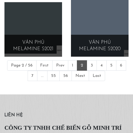
VÁN PHỦ
VÁN PHỦ
MELAMINE S2021
MELAMINE S2020
Page 2 / 56
First
Prev
1
2
3
4
5
6
7
...
55
56
Next
Last
LIÊN HỆ
CÔNG TY TNHH CHẾ BIẾN GỖ MINH TRÍ