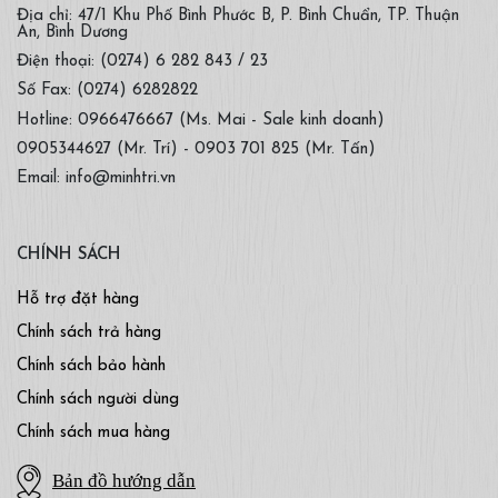
Địa chỉ: 47/1 Khu Phố Bình Phước B, P. Bình Chuẩn, TP. Thuận
An, Bình Dương
Điện thoại: (0274) 6 282 843 / 23
Số Fax: (0274) 6282822
Hotline: 0966476667 (Ms. Mai - Sale kinh doanh)
0905344627 (Mr. Trí) - 0903 701 825 (Mr. Tấn)
Email: info@minhtri.vn
CHÍNH SÁCH
Hỗ trợ đặt hàng
Chính sách trả hàng
Chính sách bảo hành
Chính sách người dùng
Chính sách mua hàng
Bản đồ hướng dẫn