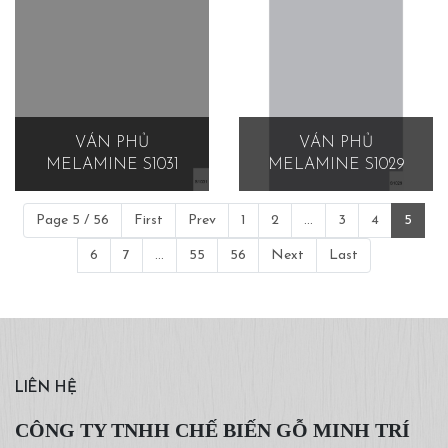
VÁN PHỦ
VÁN PHỦ
MELAMINE S1031
MELAMINE S1029
Page 5 / 56
First
Prev
1
2
...
3
4
5
6
7
...
55
56
Next
Last
LIÊN HỆ
CÔNG TY TNHH CHẾ BIẾN GỖ MINH TRÍ