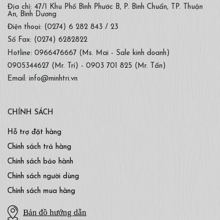
Địa chỉ: 47/1 Khu Phố Bình Phước B, P. Bình Chuẩn, TP. Thuận
An, Bình Dương
Điện thoại: (0274) 6 282 843 / 23
Số Fax: (0274) 6282822
Hotline: 0966476667 (Ms. Mai - Sale kinh doanh)
0905344627 (Mr. Trí) - 0903 701 825 (Mr. Tấn)
Email: info@minhtri.vn
CHÍNH SÁCH
Hỗ trợ đặt hàng
Chính sách trả hàng
Chính sách bảo hành
Chính sách người dùng
Chính sách mua hàng
Bản đồ hướng dẫn