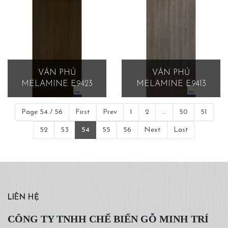
VÁN PHỦ
VÁN PHỦ
MELAMINE E9423
MELAMINE E9413
Page 54 / 56
First
Prev
1
2
...
50
51
52
53
54
55
56
Next
Last
LIÊN HỆ
CÔNG TY TNHH CHẾ BIẾN GỖ MINH TRÍ