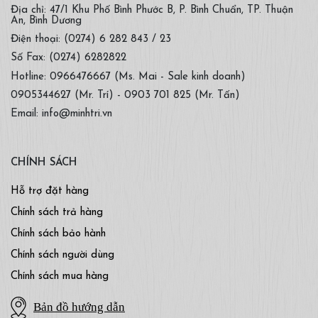
Địa chỉ: 47/1 Khu Phố Bình Phước B, P. Bình Chuẩn, TP. Thuận
An, Bình Dương
Điện thoại: (0274) 6 282 843 / 23
Số Fax: (0274) 6282822
Hotline: 0966476667 (Ms. Mai - Sale kinh doanh)
0905344627 (Mr. Trí) - 0903 701 825 (Mr. Tấn)
Email: info@minhtri.vn
CHÍNH SÁCH
Hỗ trợ đặt hàng
Chính sách trả hàng
Chính sách bảo hành
Chính sách người dùng
Chính sách mua hàng
Bản đồ hướng dẫn