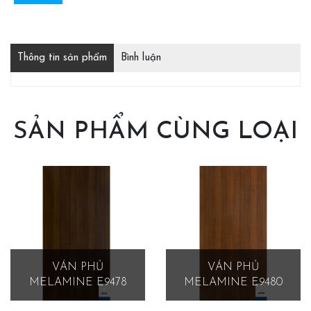
Thông tin sản phẩm
Bình luận
SẢN PHẨM CÙNG LOẠI
VÁN PHỦ
VÁN PHỦ
MELAMINE E9478
MELAMINE E9480