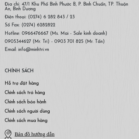
Địa chỉ: 47/1 Khu Phố Bình Phước B, P. Bình Chuẩn, TP. Thuận
An, Bình Dương
Điện thoại: (0274) 6 282 843 / 23
Số Fax: (0274) 6282822
Hotline: 0966476667 (Ms. Mai - Sale kinh doanh)
0905344627 (Mr. Trí) - 0903 701 825 (Mr. Tấn)
Email: info@minhtri.vn
CHÍNH SÁCH
Hỗ trợ đặt hàng
Chính sách trả hàng
Chính sách bảo hành
Chính sách người dùng
Chính sách mua hàng
Bản đồ hướng dẫn