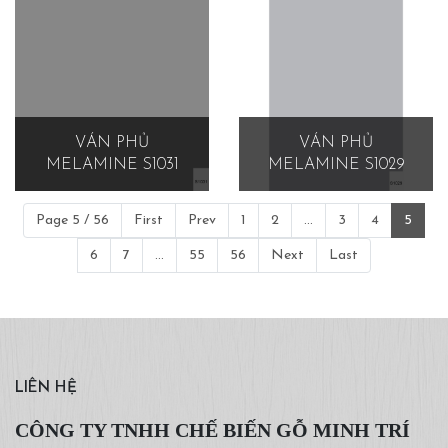
VÁN PHỦ
VÁN PHỦ
MELAMINE S1031
MELAMINE S1029
Page 5 / 56
First
Prev
1
2
...
3
4
5
6
7
...
55
56
Next
Last
LIÊN HỆ
CÔNG TY TNHH CHẾ BIẾN GỖ MINH TRÍ