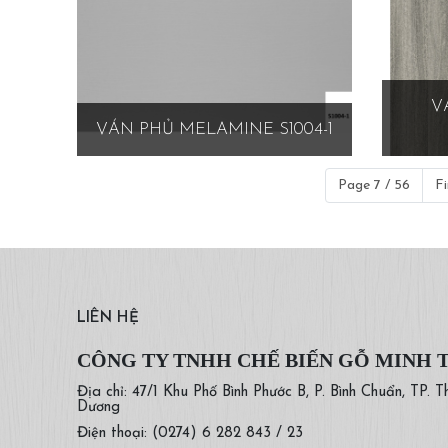
V
VÁN PHỦ MELAMINE S1004-1
Page 7 / 56
Fi
LIÊN HỆ
CÔNG TY TNHH CHẾ BIẾN GỖ MINH 
Địa chỉ: 47/1 Khu Phố Bình Phước B, P. Bình Chuẩn, TP. T
Dương
Điện thoại: (0274) 6 282 843 / 23