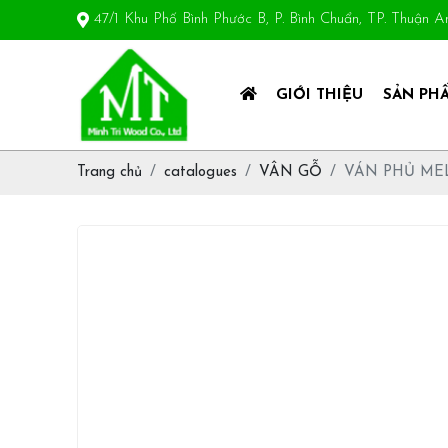
47/1 Khu Phố Bình Phước B, P. Bình Chuẩn, TP. Thuận 
GIỚI THIỆU
SẢN PH
Trang chủ
catalogues
VÂN GỖ
VÁN PHỦ ME