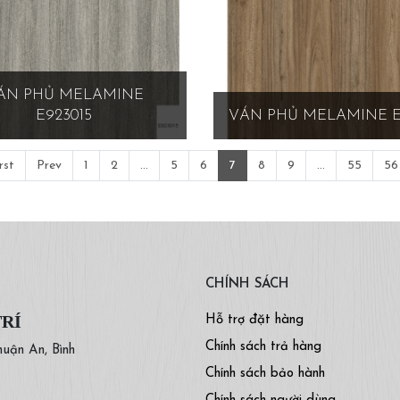
ÁN PHỦ MELAMINE
E923015
VÁN PHỦ MELAMINE E
rst
Prev
1
2
...
5
6
7
8
9
...
55
56
CHÍNH SÁCH
TRÍ
Hỗ trợ đặt hàng
Chính sách trả hàng
huận An, Bình
Chính sách bảo hành