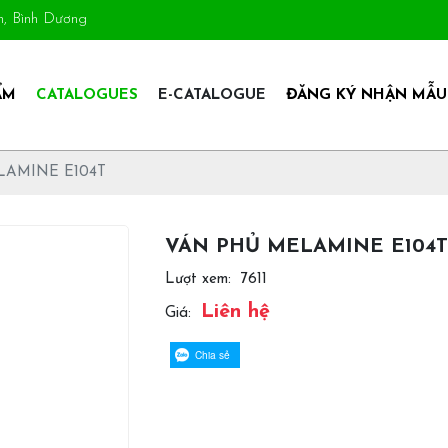
An, Bình Dương
ẨM
CATALOGUES
E-CATALOGUE
ĐĂNG KÝ NHẬN MẪU
LAMINE E104T
VÁN PHỦ MELAMINE E104T
Lượt xem:
7611
Liên hệ
Giá:
Chia sẻ